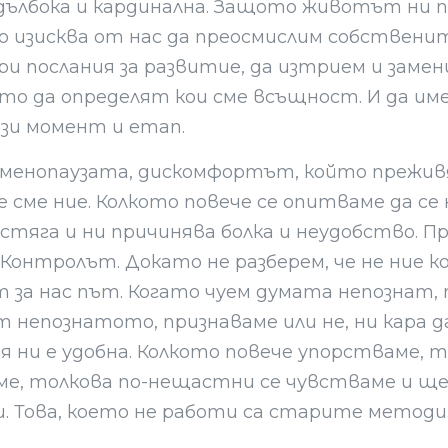
 дълбока и кардинална. Защото животът ни 
о изисква от нас да преосмислим собствени
и послания за развитие, да изтрием и заме
ито да определят кои сме всъщност. И да и
зи момент и етап.
 менопаузата, дискомфортът, който прежив
е сме ние. Колкото повече се опитваме да с
 стяга и ни причинява болка и неудобство. 
о Контролът. Докато не разберем, че не ние 
т за нас път. Когато чуем думата непознат,
 непознатото, признаваме или не, ни кара 
 ни е удобна. Колкото повече упорстваме, то
ме, толкова по-нещастни се чувстваме и ще 
и. Това, което не работи са старите методи