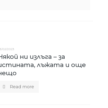
3/02/2023
Някой ни излъга – за
истината, лъжата и още
нещо
Read more