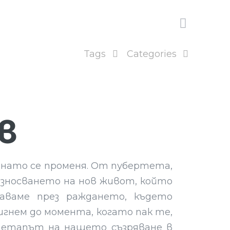
Tags
Categories
в
ъснато се променя. От пубертета,
износването на нов живот, който
аваме през раждането, където
гнем до момента, когато пак те,
, етапът на нашето съзряване в