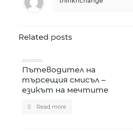
thinknchange
Related posts
23/02/2023
Пътеводител на
търсещия смисъл –
езикът на мечтите
Read more