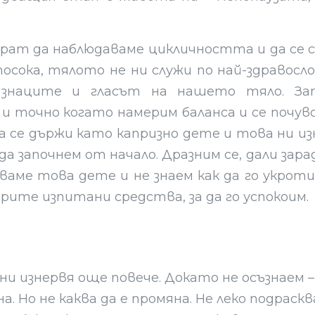
рат да наблюдаваме цикличността и да се с
сока, тялото не ни служи по най-здравосло
 знаците и гласът на нашето тяло. Запо
и точно когато намерим баланса и се почув
да се държи като капризно дете и това ни изн
 да започнем от начало. Дразним се, дали за
аваме това дете и не знаем как да го укрот
рите изпитани средства, за да го успокоим.
ни изнервя още повече. Докато не осъзнаем
а. Но не каква да е промяна. Не леко подраск