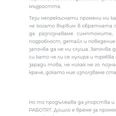
мъдростта.
Тези непрекъснати промени ни ка
че когато вървим в обратната по
да разпознаваме симптомите,
подробност, детайл и поведение 
започва да не ни слуша. Започва 
си като че ли се нулира и трябва
заради това, че никак не го позн
краче, докато ние използваме ста
Но то продължава да упорства и 
РАБОТЯТ. Дошло е време за промян