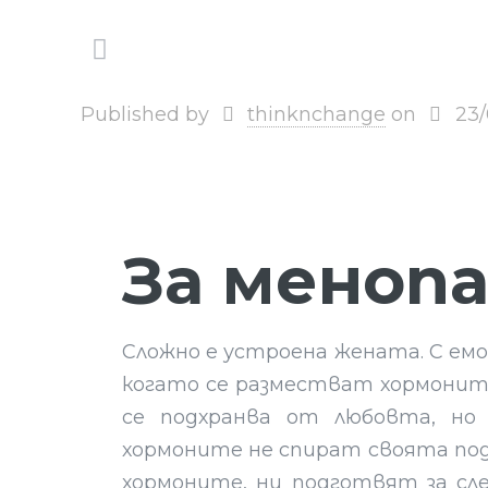
Published by
thinknchange
on
23
За менопа
Сложно е устроена жената. С емо
когато се разместват хормоните
се подхранва от любовта, но
хормоните не спират своята под
хормоните, ни подготвят за сл