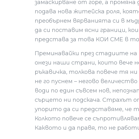
замаскирване от горе, а промяна
подава нова житейска роля, коят
преобърнем вярванията си в мъдр
да си поставим ясни граници, ко
представа за това КОИ СМЕ в то
Преминавайки през стадиите на
онези наши страни, които вече н
ръкавичка, толкова повече тя ни
не го пуснем – негово величеств
води по един съвсем нов, непозна
сърцето ни подскача. Страхът от
упорито да си представяме, че тя
Колкото повече се съпротивлява
Каквото и да правя, то не работ