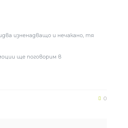
 идва изненадващо и нечакано, тя
оции ще поговорим в
0