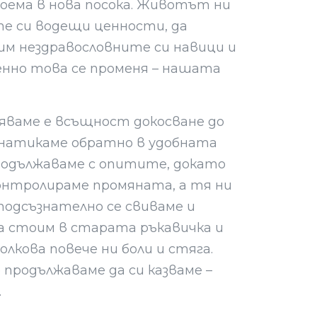
поема в нова посока. Животът ни
те си водещи ценности, да
ним нездравословните си навици и
менно това се променя – нашата
яваме е всъщност докосване до
е натикаме обратно в удобната
Продължаваме с опитите, докато
контролираме промяната, а тя ни
 подсъзнателно се свиваме и
да стоим в старата ръкавичка и
лкова повече ни боли и стяга.
продължаваме да си казваме –
.