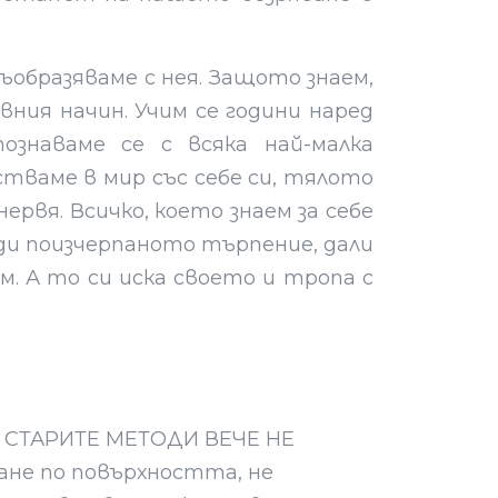
ъобразяваме с нея. Защото знаем,
вния начин. Учим се години наред
знаваме се с всяка най-малка
стваме в мир със себе си, тялото
ервя. Всичко, което знаем за себе
ради поизчерпаното търпение, дали
им. А то си иска своето и тропа с
 – СТАРИТЕ МЕТОДИ ВЕЧЕ НЕ
ване по повърхността, не