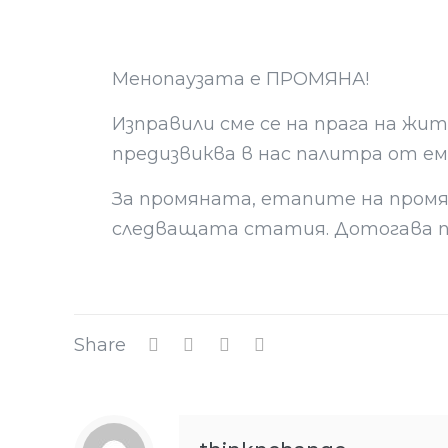
Менопаузата е ПРОМЯНА!
Изправили сме се на прага на жит
предизвиква в нас палитра от ем
За промяната, етапите на пром
следващата статия. Дотогава п
Share