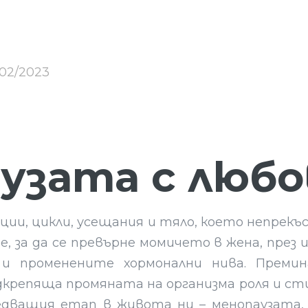
/02/2023
узата с любо
ции, цикли, усещания и тяло, което непрек
, за да се превърне момичето в жена, през 
 и променените хормонални нива. Премин
крепяща промяната на организма роля и сти
едващия етап в живота ни – менопаузата