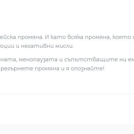
ейска промяна. И като всяка промяна, която
оции и негативни мисли.
яната, менопаузата и съпътстващите ни ем
регърнете промяна и я опознайте!