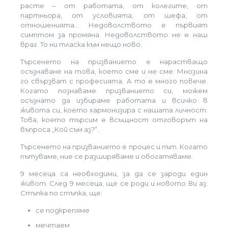
расте – от работата, от колегите, от
партньора, от условията, от шефа, от
отношенията… Недоволството е първият
симптом за промяна. Недоволството не е наш
враг. То ни тласка към нещо ново.
Търсенето на призванието е нарастващо
осъзнаване на това, което сме и не сме. Мнозина
го свързват с професията. А то е много повече.
Когато познаваме призванието си, можем
осъзнато да избираме работата и всичко в
живота си, което хармонизира с нашата личност.
Това, което търсим е всъщност отговорът на
въпроса „Кой съм аз?“.
Търсенето на призванието е процес и път. Когато
пътуваме, ние се разширяваме и обогатяваме.
9 месеца са необходими, за да се зароди един
живот. След 9 месеца, ще се роди и новото Ви аз.
Стъпка по стъпка, ще:
се подкрепяме
мечтаем