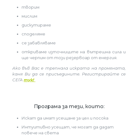
творим
мислим
дискутираме
споделяме
се забавляваме
откриваме източниците на вътрешна сила и
ще черпим от този резервоар от енергия.
Ако във Вас е трепнала искрата на промяната,
каня Ви да се присъедините. Регистрирайте се
СЕГА
тук!
Програма за тези, които:
Искат да имат усещане за цел и посока
Интуитивно усещат, че могат да дадат
повече на света