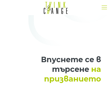
Впуснете се в
търсене
на
призванието