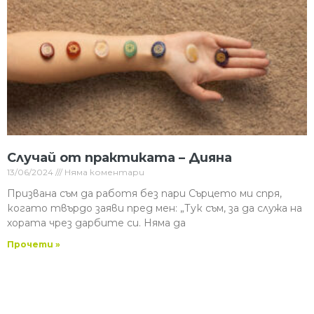
Случай от практиката – Дияна
13/06/2024
Няма коментари
Призвана съм да работя без пари Сърцето ми спря,
когато твърдо заяви пред мен: „Тук съм, за да служа на
хората чрез дарбите си. Няма да
Прочети »