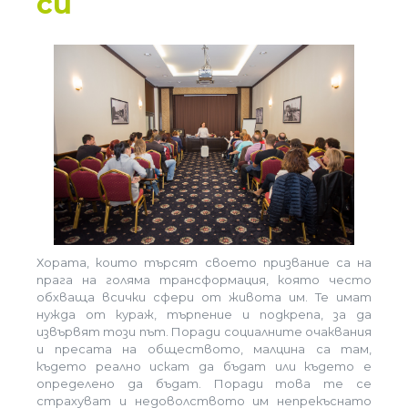
си
Хората, които търсят своето призвание са на
прага на голяма трансформация, която често
обхваща всички сфери от живота им. Те имат
нужда от кураж, търпение и подкрепа, за да
извървят този път. Поради социалните очаквания
и пресата на обществото, малцина са там,
където реално искат да бъдат или където е
определено да бъдат. Поради това те се
страхуват и недоволството им непрекъснато