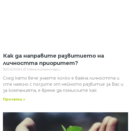
Как да направите развитието на
личността приоритет?
15/04/2024
Няма коментари
След като вече знаете колко е важна личността и
сте наясно с ползите от нейното развитие за Вас и
за компанията, е време да помислите как
Прочети »