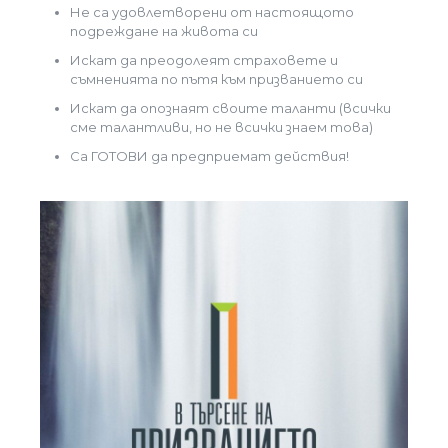
Не са удовлетворени от настоящото
подреждане на живота си
Искат да преодолеят страховете и
съмненията по пътя към призванието си
Искат да опознаят своите таланти (всички
сме талантливи, но не всички знаем това)
Са ГОТОВИ да предприемат действия!