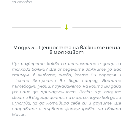
за посока.
Модул 3 – Ценността на важните неща
в моя живот
Ще разберете какво са ценностите и защо са
толкова важни? Ще определите важните за Вас
стимули в живота, онова, което Ви опредля и
което вътрешно Ви води напред, Вашите
пътеводни знаци, познаването, на които Ви дава
усещане за принадлежност. Всеки ще опознае
своите 8 водещи ценности и ще се научи как да ги
използва, за да мотивира себе си и другите. Ще
направите и първата формулировка на своята
Мисия.