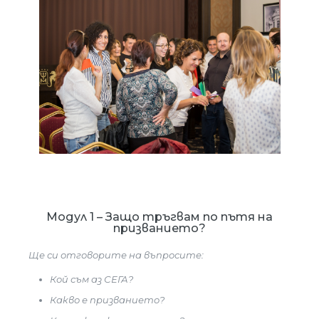
Модул 1 – Защо тръгвам по пътя на
призванието?
Ще си отговорите на въпросите:
Кой съм аз СЕГА?
Какво е призванието?