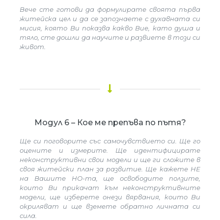
Вече сте готови да формулирате своята първа
житейска цел и да се запознаете с духавната си
мисия, която Ви показва какво Вие, като душа и
тяло, сте дошли да научите и развиете в този си
живот.
Модул 6 – Кое ме препъва по пътя?
Ще си поговорите със самочувствието си. Ще го
оцените и измерите. Ще идентифицирате
неконструктивни свои модели и ще ги сложите в
своя житейски план за развитие. Ще кажете НЕ
на Вашите НО-та, ще освободите ползите,
които Ви прикачат към неконструктивните
модели, ще изберете онези вярвания, които Ви
окриляват и ще вземете обратно личната си
сила.