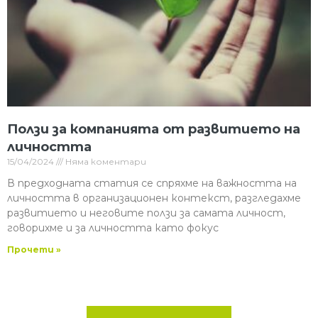
Ползи за компанията от развитието на
личността
15/04/2024
Няма коментари
В предходната статия се спряхме на важността на
личността в организационен контекст, разгледахме
развитието и неговите ползи за самата личност,
говорихме и за личността като фокус
Прочети »