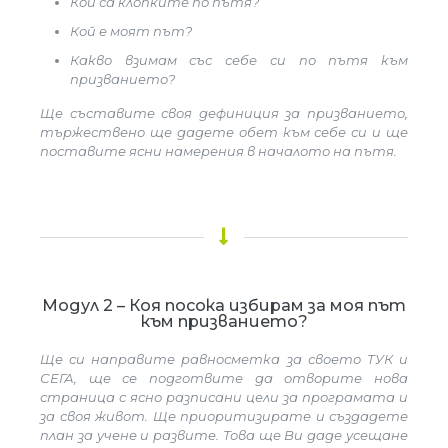
Кои са клопките по пътя?
Кой е моят път?
Какво взимам със себе си по пътя към
призванието?
Ще съставите своя дефиниция за призванието,
тържествено ще дадете обет към себе си и ще
поставите ясни намерения в началото на пътя.
Модул 2 – Коя посока избирам за моя път
към призванието?
Ще си направите равносметка за своето ТУК и
СЕГА, ще се подготвите да отворите нова
страница с ясно разписани цели за програмата и
за своя живот. Ще приоритизирате и създадете
план за учене и развите. Това ще Ви даде усещане