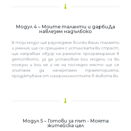
Модул 4 – Моите таланти и дарбиДа
навлезем надълбоко
В този модул ще разгледаме всички Ваши таланти
и умения, ще се срещнем с истинската Ви страст,
ще направим обзор на ранните програмирания в
детството, за да установим кои модели са Ви
полезни и кои не и не на последно място ще се
опитаме да начертаем траекторията,
продуктувана от синхроничностите в живота Ви.
Модул 5 – Готови за път - Моята
житейска цел