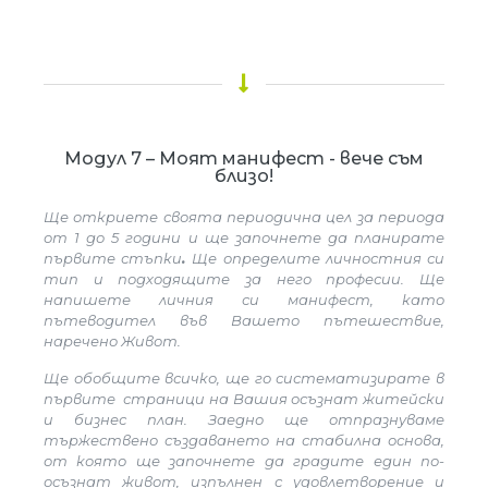
Модул 7 – Моят манифест - вече съм
близо!
Ще откриете своята периодична цел за периода
от 1 до 5 години и ще започнете да планирате
първите стъпки
.
Ще определите личностния си
тип и подходящите за него професии. Ще
напишете личния си манифест, като
пътеводител във Вашето пътешествие,
наречено Живот.
Ще обобщите всичко, ще го систематизирате в
първите страници на Вашия осъзнат житейски
и бизнес план. Заедно ще отпразнуваме
тържествено създаването на стабилна основа,
от която ще започнете да градите един по-
осъзнат живот, изпълнен с удовлетворение и