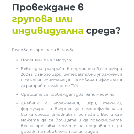
Провеждане в
групова или
индивидуална
среда?
Груповата програма включва:
Посещение на 7 модула;
Въвеждащ ритрийт в седмицата 5 октомври
2024г. с много игри, интерактивни упражнения
и семейни констелации. За повече информация
за ритрийта кликнете ТУК;
Срещите се провеждат два пъти месечно;
Дневник с упражнения, игри, техники,
формуляри и въпроси за саморефлексия за
всяка среща. Дневникът остава с Вас и ще
можете да се връщате и да преосмисляте
всеки преживян момент на осъзнаване и да
добавяте нови впечатления и идеи.