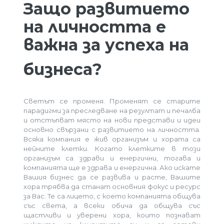
Защо развитието
на личността е
важна за успеха на
бизнеса?
Светът се променя. Променят се старите
парадигми за преследване на резултат и печалба
и отстъпват място на нови представи и идеи
основно свързани с развитието на личността.
Всяка компания е жив организъм и хората са
нейните клетки. Когато клетките в този
организъм са здрави и енергични, тогава и
компанията ще е здрава и енергична. Ако искате
Вашия бизнес да се развива и расте, Вашите
хора трябва да станат основния фокус и ресурс
за Вас. Те са лицето, с което компанията общува
със света, а всеки обича да общува със
щастливи и уверени хора, които познават