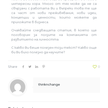
интересни хора. Много от тях може да не са
свързани с работата Ви и въпреки това те ще
са част от нови преживявания, нови идеи,
концепции и ценности, които можете да
приложите в бизнеса.
Очаквайте следващата статия, в която ще
поговорим за ползите на компанията от
развитието на личността.
С какво Ви беше полезен този текст? Какво още
би Ви било полезно да научите?
Share
0
thinknchange