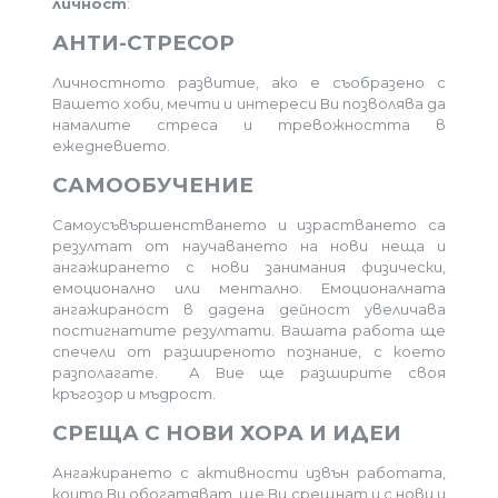
личност
:
АНТИ-СТРЕСОР
Личностното развитие, ако е съобразено с
Вашето хоби, мечти и интереси Ви позволява да
намалите стреса и тревожността в
ежедневието.
САМООБУЧЕНИЕ
Самоусъвършенстването и израстването са
резултат от научаването на нови неща и
ангажирането с нови занимания физически,
емоционално или ментално. Емоционалната
ангажираност в дадена дейност увеличава
постигнатите резултати. Вашата работа ще
спечели от разширеното познание, с което
разполагате. А Вие ще разширите своя
кръгозор и мъдрост.
СРЕЩА С НОВИ ХОРА И ИДЕИ
Ангажирането с активности извън работата,
които Ви обогатяват, ще Ви срещнат и с нови и