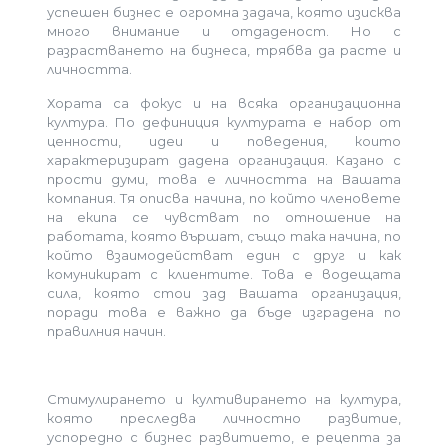
успешен бизнес е огромна задача, която изисква
много внимание и отдаденост. Но с
разрастването на бизнеса, трябва да расте и
личността.
Хората са фокус и на всяка организационна
култура. По дефиниция културата е набор от
ценности, идеи и поведения, които
характеризират дадена организация. Казано с
прости думи, това е личността на Вашата
компания. Тя описва начина, по който членовете
на екипа се чувстват по отношение на
работата, която вършат, също така начина, по
който взаимодействат един с друг и как
комуникират с клиентите. Това е водещата
сила, която стои зад Вашата организация,
поради това е важно да бъде изградена по
правилния начин.
Стимулирането и култивирането на култура,
която преследва личностно развитие,
успоредно с бизнес развитието, е рецепта за