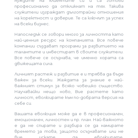
нуждите на клиентите си и са готови
професионално да откликнат на тях. Такива
служители изграждат дълготрайни отношения
на коректност и доверие. Те са ключът за успех
на всеки бизнес.
Напоследък се говори много за личността като
най-ценния ресурс на компанията. Все повече
компании създават програми за развитието на
талантите и инвестират в своите служители.
Все повече се осъзнава, че именно хората са
движещата сила.
Личният растеж и развитие е и трябва да бъде
важен за всеки. Жаждата за знание е най-
важният стимул за всяко човешко същество.
Научавайки нещо ново, Вие растете като
личност, еволюирате към по-добрата версия на
себе си.
Вашата еволюция може да е в професионален,
емоционален, личностен и пр. план. Най-важното
е да не спирате и разбира се да намирате
времето за това, защото осъзнавате или не
вие искате да еволюирате.