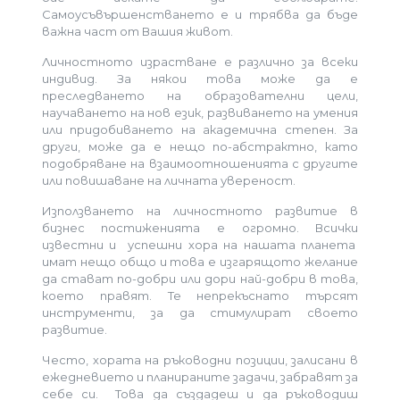
Самоусъвършенстването е и трябва да бъде
важна част от Вашия живот.
Личностното израстване е различно за всеки
индивид. За някои това може да е
преследването на образователни цели,
научаването на нов език, развиването на умения
или придобиването на академична степен. За
други, може да е нещо по-абстрактно, като
подобряване на взаимоотношенията с другите
или повишаване на личната увереност.
Използването на личностното развитие в
бизнес постиженията е огромно. Всички
известни и успешни хора на нашата планета
имат нещо общо и това е изгарящото желание
да стават по-добри или дори най-добри в това,
което правят. Те непрекъснато търсят
инструменти, за да стимулират своето
развитие.
Често, хората на ръководни позиции, залисани в
ежедневието и планираните задачи, забравят за
себе си. Това да създадеш и да ръководиш